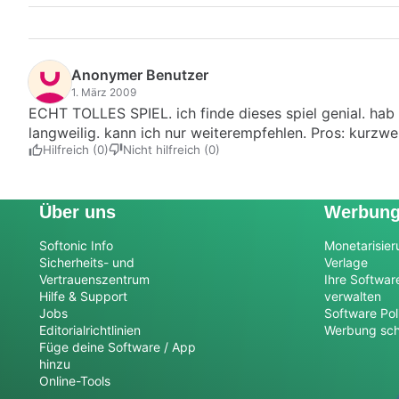
Anonymer Benutzer
1. März 2009
ECHT TOLLES SPIEL. ich finde dieses spiel genial. hab 
langweilig. kann ich nur weiterempfehlen. Pros: kurzwei
Hilfreich (0)
Nicht hilfreich (0)
Über uns
Werbun
Softonic Info
Monetarisier
Sicherheits- und
Verlage
Vertrauenszentrum
Ihre Softwar
Hilfe & Support
verwalten
Jobs
Software Pol
Editorialrichtlinien
Werbung sch
Füge deine Software / App
hinzu
Online-Tools